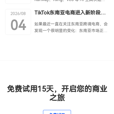
接、思想碰撞的顶级合作平台，共同探索
$799 / 年｜立减 88 美金高性价比之选，
及，越来越多跨境卖家开始利用 AI 批量
跨境电商创新发展路径。 作为跨境独立
非常适合进阶出海卖家，快速搭建属于自
TikTok东南亚电商进入新阶段，独立站品牌如何寻找增长空间？
制作广告素材。 从 AI 模特、AI 场景，
2026/08
站领域的代表服务商，SHOPYY 受邀亮相
己的独立站。 企业版 $1599 / 年｜立减
到 AI 数字人口播、AI 商品展示，再到 AI
04
本次盛会，展位设于3 号馆 B‑002。展会
188 美金尊享配套服务，是品牌工厂卖家
如果最近一直在关注东南亚跨境电商，会
UGC，制作成本相比真人拍摄降低了数十
期间，SHOPYY 展台人气持续高涨，大批
首选，适配品牌化出海布局。 旗舰版
发现一个很明显的变化：东南亚市场正在
倍。但与此同时，TikTok 发现越来越
独立站卖家、外贸工厂、品牌出海创业者
$2999 / 年｜立减 288 美金全方位资源赋
从“流量红利期”，逐渐进入“精细化经营
多 AI 内容开始出现以下问题：·AI 模型与
驻足咨询，与现场专业团队展开深度沟
能，面向大流量大站卖家，解锁更多高阶
期”。 2026年，TikTok Shop发布
实物严重不符 ·商品效果被无限夸大
通。 现场，SHOPYY 完整展示一站式跨
能力。 同步解锁 EDM 营销工具 8 折优
《2026 东南亚跨境出海经营白皮
·AI 虚假故事营销 ·AI 仿冒真人推
境独立站解决方案，覆盖高效建站运营系
惠，邮件营销助力提升店铺转化率与用户
书 2.0》，进一步梳理了东南亚跨境商家
荐 ·AI 批量垃圾视频 为了保证用户体
统、AI 数字营销工具、安全便捷的全球支
复购，盘活私域客户资产。 二、多站点套
的成长路径。从新商入驻、选品定价，到
验，TikTok 在 7 月正式更新 AIGC 管理规
付等核心能力。针对当下卖家关心的 AI
餐福利，大额赠款放送 多店铺运营卖家
短视频、直播、达人、商城搜索和广告，
范，平台审核重点已经从"是否是 AI"升级
赋能建站、海外达人联动引流、全球市场
看过来！铂金版以上套餐，还可切换无限
再到物流、客服和复购，平台正在把
到"AI 是否真实、透明、可信"。平台持续
拓展、降本增效运营等痛点，团队结合最
开店套餐，单店保底消费仅需 10$/ 月。
TikTok电商从单纯的“内容带货”，逐渐变
强化 AIGC 标识、自动识别以及对 AI 垃圾
免费试用15天，开启您的商业
新行业趋势与实战案例，为到访卖家提供
不同版本赠送大额款项，多账号布局成本
成一套完整的经营体系。公开版本显示，
内容的治理。 为什么TikTok 要加强 AIGC
一对一建站咨询、业务诊断与落地建议，
之旅
直降：白银版：赠送 ¥800黄金版：赠送
TikTok Shop东南亚跨境业务2025年
管理？ 过去一年，大量卖家依靠 AI 工具
拆解不同赛道独立站的运营打法，帮助卖
¥3000铂金版：赠送 ¥7500钻石版：赠送
GMV同比增长125%，优质出海商家客单
快速生产广告素材。优势非常明显：·出
家理清出海思路。 从中小卖家起步建
¥20000 注：优惠活动不可叠加，具体规
价两年提升近40%。 对于独立站品牌来
图速度快·真人成本低·可批量测试素材·创