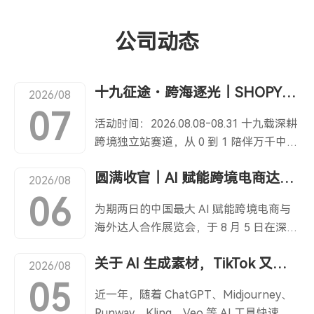
公司动态
十九征途・跨海逐光｜SHOPYY19 周年庆，多重建站福利限时来袭！
2026/08
07
活动时间：2026.08.08‑08.31 十九载深耕
跨境独立站赛道，从 0 到 1 陪伴万千中国
卖家扬帆出海；跨越山海，逐光前行，
圆满收官｜AI 赋能跨境电商达人合作展落幕，SHOPYY 与行业共探出海新机遇
SHOPYY 迎来 19 周年！为回馈广大卖家
2026/08
伙伴，我们准备了重磅周年专属福利，建
06
为期两日的中国最大 AI 赋能跨境电商与
站套餐直降、多站点赠款、EDM 折扣、
海外达人合作展览会，于 8 月 5 日在深圳
云资源特惠，助力卖家降本增效，布局全
福田会展中心圆满落下帷幕。本次展会聚
球生意。 一、SHOPYY 建站套餐・限时
关于 AI 生成素材，TikTok 又发新规独立站商家如何规避账户风险？
焦 AI 技术落地、独立站运营、海外达人
2026/08
直降 新老用户均可享受套餐美金直减，
营销，汇聚众多跨境从业者、品牌卖家与
05
适配不同阶段卖家需求，进阶卖家、品牌
近一年，随着 ChatGPT、Midjourney、
生态服务商，搭建起行业交流、资源对
工厂、大流量站点都有合适选择：商务版
Runway、Kling、Veo 等 AI 工具快速普