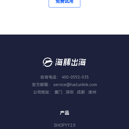
站，到成熟品牌全球化布局，不少到场客
免费试用
则请咨询您的专属建站经理。 三、KA 客
说，我认为这份白皮书最值得关注的，并
意数量无限扩展但问题也越来越突出。不
户就系统功能、插件生态、营销获客、收
户云专属特惠，主流云服务器低至 2 折
不是某一个运营技巧，而是它释放出的一
少卖家为了提高 CTR，开始出现：·把普
单结汇等实际问题展开交流，现场完成多
出海离不开稳定的云服务支撑，本次周年
个信号：东南亚跨境电商正在从“做爆
通产品生成成奢侈品质感·AI 修改产品颜
轮高效商务对接，沉淀大量高质量意向客
庆针对 KA 客户，联合头部云厂商给到专
款”，走向“做经营”。 东南亚市场，值得
色、尺寸 ·AI 制作不存在的使用效
户与潜在生态合作伙伴。 AI 浪潮席卷跨
属折扣：华为云：4.5‑6 折 腾讯云：2‑4
关注的已经不只是人口红利 过去说东南
果 ·AI 合成虚假用户评价 ·AI 模拟医生、
境赛道，独立站 + 海外达人已经成为品牌
折 阿里云：2‑5 折 稳定服务器保障网站
亚，大家最熟悉的关键词是“人口多、年
专家推荐产品 这些内容虽然点击率高，但
出海的重要增长路径。本次参展，
访问速度，降低服务器采购成本，给独立
轻人多、电商增长快”。但现在真正值得
却容易误导消费者。 TikTok 在此次更新
SHOPYY 充分链接行业上下游，近距离倾
站运营筑牢底层基础。 写在最后 十九年
关注的，是消费者越来越习惯通过社交内
中再次强调：允许使用 AI，但禁止利
听一线卖家真实诉求，进一步感知市场最
风雨征途，SHOPYY 始终专注中国跨境卖
容发现商品。 TikTok官方此前持续强
用 AI 制造误导性商品信息、虚假宣传或
新变化。 展会虽已落幕，但出海探索永
家独立站建站，从建站系统、收单、营销
调“Discovery Commerce”，也就是消费
冒充他人进行推广。 对于完全或大幅
不止步。未来 SHOPYY 将持续迭代产品
工具再到配套云资源，一站式服务陪伴卖
咨询电话： 400-0592-035
者未必带着明确需求去搜索商品，而是在
由 AI 生成的内容，平台要求进行明确标
与服务，打磨更贴合中国卖家的独立站全
家闯海外市场。 本次周年活动8 月 31 日
官方邮箱： service@haitunlink.com
刷短视频、看达人推荐和直播的过程中产
识。 本次更新重点一：AI 内容必须更加
链路工具，助力更多国货品牌扬帆全球。
即将截止，有新站搭建、老站升级、多店
公司地址： 厦门 . 深圳 . 成都 . 漳州
生兴趣，然后完成购买。 这意味着传统
透明 新版规则进一步强化了 AI 内容透明
感谢每一位莅临 B‑002 展位交流的朋
铺扩容、云资源采购需求的卖家，欢迎联
电商的消费路径正在发生变化：过去
度要求。如果视频全部或大部分由 AI 生
友，期待下一次行业盛会再相聚，携手共
系你的专属建站经理领取全部优惠。 了解
是“搜索—比较—购买”，现在越来越多变
成，例如：·AI 模型 ·AI 数字人 ·AI 配
创跨境电商美好未来！
产品
活动全部详情
成“内容—兴趣—种草—购买”。 对于品
音 ·AI 视频 ·AI 图片动画 ·AI 商品演示
牌而言，这个变化非常重要。因为TikTok
建议使用平台提供的AI Generated
SHOPYY2.0