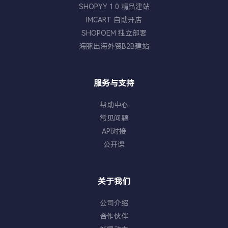
提供的已经不只是一个销售渠道，而是一
Content（AIGC） 标识，或以明显方式
SHOPYY 1.0 精品建站
个低门槛接触消费者、快速测试产品和验
向用户说明内容由 AI 生成。TikTok 也会
IMCART 自助开店
证内容的入口。 但东南亚并不是一个可
利用 C2PA 等技术对部分内容进行自动识
SHOPOEM 独立部署
以用同一套方法覆盖的市场。印尼、泰
别与标记，一旦被自动标记，创作者无法
海豚出海外贸B2B建站
国、越南、马来西亚、菲律宾、新加坡在
自行移除。 本次更新重点二：商品展示必
消费水平、语言文化和内容偏好上都有差
须真实 这是独立站卖家最需要注意的一
异。因此，真正进入东南亚时，我更建议
服务与支持
项。平台明确指出：不得利用 AI 修改商
品牌先选择1—2个重点市场，通过一个核
品实际效果。例如：❌ 把普通塑料做成金
帮助中心
心产品验证内容和消费需求，再逐步扩
属质感❌ 把 30cm 产品生成成 50cm❌
常见问题
大，而不是一开始就“六国铺开”。《白皮
AI 增加不存在的配件❌ AI 修改产品颜色❌
API对接
书2.0》真正值得研究的，是“内容+货
AI 虚构产品功能 如果用户收到商品与广
公开课
架”双驱动 如果把《2026 东南亚跨境出
告明显不一致，不仅容易产生退款，还可
海经营白皮书 2.0》的经营思路简单概
能影响广告审核、店铺表现及账号风险。
括，我认为最核心的就是两个字：经营。
TikTok Seller University 明确要求，
关于我们
平台不再只是强调“视频怎么爆”，而是同
AI 不得用于改变商品尺寸、颜色、功能或
时推动内容和货架两条增长路径。内容侧
公司介绍
制造难以实现的效果。对于独立站来说也
可以通过短视频、直播、达人进行种草和
合作伙伴
是如此。广告素材可以美化，但不能"造
转化；货架侧则通过商品、搜索、商城等